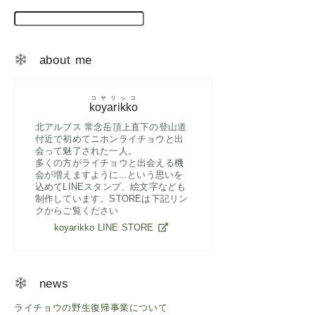
検索
about me
コヤリッコ
koyarikko
北アルプス 常念岳頂上直下の登山道
付近で初めてニホンライチョウと出
会って魅了された一人。
多くの方がライチョウと出会える機
会が増えますように...という思いを
込めてLINEスタンプ、絵文字なども
制作しています。STOREは下記リン
クからご覧ください
koyarikko LINE STORE
news
ライチョウの野生復帰事業について