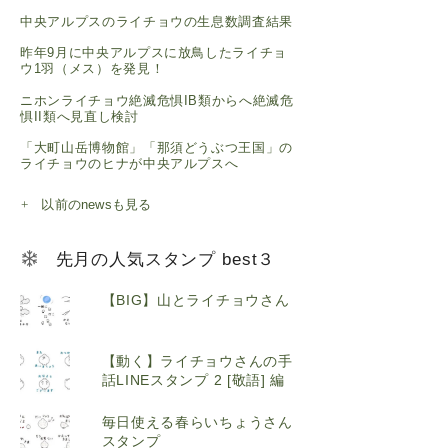
中央アルプスのライチョウの生息数調査結果
昨年9月に中央アルプスに放鳥したライチョ
ウ1羽（メス）を発見！
ニホンライチョウ絶滅危惧IB類からへ絶滅危
惧II類へ見直し検討
「大町山岳博物館」「那須どうぶつ王国」の
ライチョウのヒナが中央アルプスへ
以前のnewsも見る
先月の人気スタンプ best３
【BIG】山とライチョウさん
【動く】ライチョウさんの手
話LINEスタンプ 2 [敬語] 編
毎日使える春らいちょうさん
スタンプ