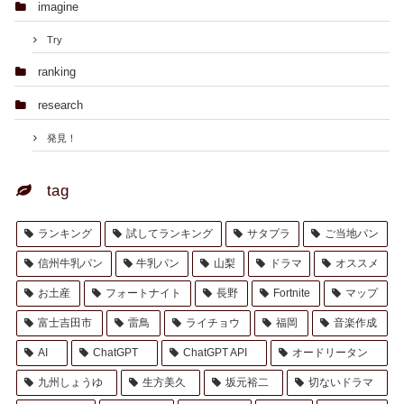
imagine
Try
ranking
research
発見！
tag
ランキング
試してランキング
サタプラ
ご当地パン
信州牛乳パン
牛乳パン
山梨
ドラマ
オススメ
お土産
フォートナイト
長野
Fortnite
マップ
富士吉田市
雷鳥
ライチョウ
福岡
音楽作成
AI
ChatGPT
ChatGPT API
オードリータン
九州しょうゆ
生方美久
坂元裕二
切ないドラマ