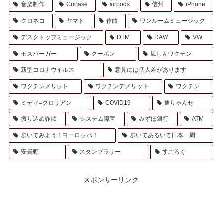
音楽制作
Cubase
airpods
信州
iPhone
クロネコ
ヤマト
作曲
ワンルームミュージック
デスクトップミュージック
DTM
DAW
VW
モスバーガー
クーポン
風しんワクチン
新型コロナウイルス
意見には個人差があります
ワクチンメリット
ワクチンデメリット
ワクチン
ミディ=クロリアン
COVID19
通りゃんせ
振り込め詐欺
システム障害
みずほ銀行
ATM
歩いてみよう！ヨーロッパ！
歩いてあるいて日本一周
安曇野
スタンプラリー
すごろく
スポンサーリンク