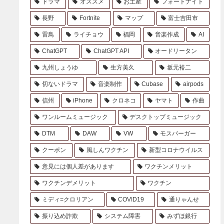
ドラマ
オススメ
お土産
フォートナイト
長野
Fortnite
マップ
富士吉田市
雷鳥
ライチョウ
福岡
音楽作成
AI
ChatGPT
ChatGPT API
オードリータン
九州しょうゆ
生方美久
坂元裕二
切ないドラマ
音楽制作
Cubase
airpods
信州
iPhone
クロネコ
ヤマト
作曲
ワンルームミュージック
デスクトップミュージック
DTM
DAW
VW
モスバーガー
クーポン
風しんワクチン
新型コロナウイルス
意見には個人差があります
ワクチンメリット
ワクチンデメリット
ワクチン
ミディ=クロリアン
COVID19
通りゃんせ
振り込め詐欺
システム障害
みずほ銀行