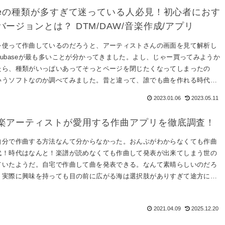
aseの種類が多すぎて迷っている人必見！初心者におす
バージョンとは？ DTM/DAW/音楽作成/アプリ
を使って作曲しているのだろうと、アーティストさんの画面を見て解析し
ubaseが最も多いことが分かってきました。よし、じゃー買ってみようか
たら、種類がいっぱいあってそっとページを閉じたくなってしまったの
いうソフトなのか調べてみました。昔と違って、誰でも曲を作れる時代
2023.01.06
2023.05.11
楽アーティストが愛用する作曲アプリを徹底調査！
自分で作曲する方法なんて分からなかった。おんぷがわからなくても作曲
代！時代はなんと！楽譜が読めなくても作曲して発表が出来てしまう世の
ていたようだ。自宅で作曲して曲を発表できる。なんて素晴らしいのだろ
、実際に興味を持っても目の前に広がる海は選択肢がありすぎて途方に暮
2021.04.09
2025.12.20