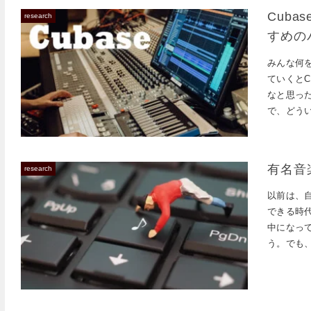
Cub
research
すめの
みんな何
ていくとC
なと思っ
で、どう
が...
有名音
research
以前は、
できる時
中になっ
う。でも
れる...