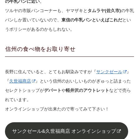
の牛乳パンに近い
。
ツルヤの市販パンコーナーも、ヤマザキと
タムラヤ(佐久市)
の牛乳
パンしか置いていないので、
東信の牛乳パンといえばこれだ
とい
うポリシーがあるのかもしれない。
信州の食べ物をお取り寄せ
長野に住んでいると、とてもお馴染みですが『
サンクゼール
』
『
久世福商店
』という信州のおいしいものがぎゅっと詰まった
セレクトショップが
デパート
や
軽井沢のアウトレット
などで売ら
れています。
オンラインショップが出来たので寄ってみて下さい！
サンクゼール&久世福商店 オンラインショップ