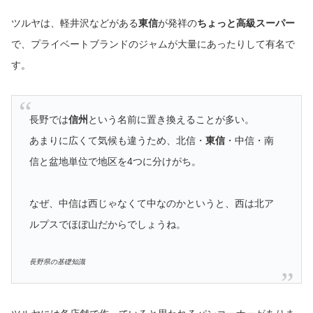
ツルヤは、軽井沢などがある
東信
が発祥の
ちょっと高級スーパー
で、プライベートブランドのジャムが大量にあったりして有名で
す。
長野では
信州
という名前に置き換えることが多い。
あまりに広くて気候も違うため、北信・
東信
・中信・南
信と盆地単位で地区を4つに分けがち。
なぜ、中信は西じゃなくて中なのかというと、西は北ア
ルプスでほぼ山だからでしょうね。
長野県の基礎知識