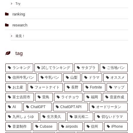
Try
ranking
research
発見！
tag
ランキング
試してランキング
サタプラ
ご当地パン
信州牛乳パン
牛乳パン
山梨
ドラマ
オススメ
お土産
フォートナイト
長野
Fortnite
マップ
富士吉田市
雷鳥
ライチョウ
福岡
音楽作成
AI
ChatGPT
ChatGPT API
オードリータン
九州しょうゆ
生方美久
坂元裕二
切ないドラマ
音楽制作
Cubase
airpods
信州
iPhone