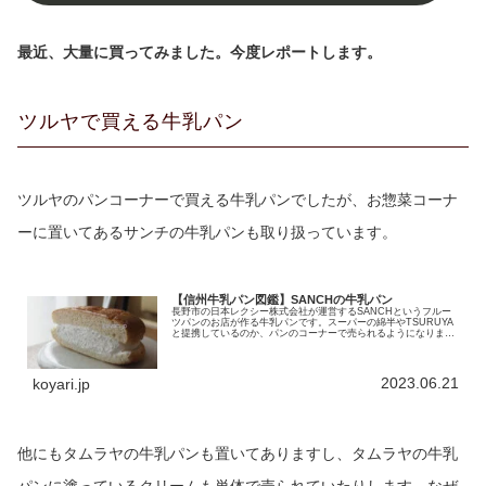
最近、大量に買ってみました。今度レポートします。
ツルヤで買える牛乳パン
ツルヤのパンコーナーで買える牛乳パンでしたが、お惣菜コーナ
ーに置いてあるサンチの牛乳パンも取り扱っています。
【信州牛乳パン図鑑】SANCHの牛乳パン
長野市の日本レクシー株式会社が運営するSANCHというフルー
ツパンのお店が作る牛乳パンです。スーパーの綿半やTSURUYA
と提携しているのか、パンのコーナーで売られるようになりまし
た。長野市や須坂、佐久などにしか実店舗がないのであちこちの
スーパーで買えるなんて何だかお得です。大きな丸いメロンパン
を半...
2023.06.21
koyari.jp
他にもタムラヤの牛乳パンも置いてありますし、タムラヤの牛乳
パンに塗っているクリームも単体で売られていたりします。なぜ