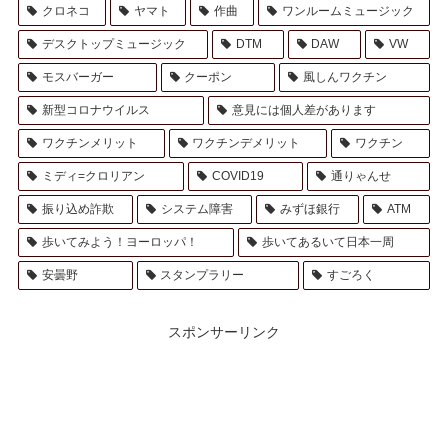
クロネコ
ヤマト
作曲
ワンルームミュージック
デスクトップミュージック
DTM
DAW
VW
モスバーガー
クーポン
風しんワクチン
新型コロナウイルス
意見には個人差があります
ワクチンメリット
ワクチンデメリット
ワクチン
ミディ=クロリアン
COVID19
通りゃんせ
振り込め詐欺
システム障害
みずほ銀行
ATM
歩いてみよう！ヨーロッパ！
歩いてあるいて日本一周
安曇野
スタンプラリー
すごろく
スポンサーリンク