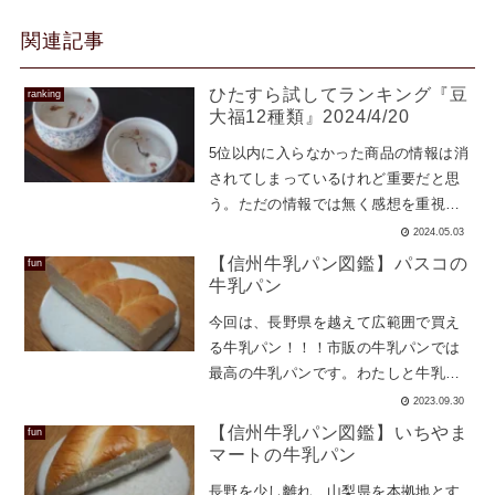
関連記事
ひたすら試してランキング『豆
ranking
大福12種類』2024/4/20
5位以内に入らなかった商品の情報は消
されてしまっているけれど重要だと思
う。ただの情報では無く感想を重視し
て、しゃべっているログを残していく
2024.05.03
ことにしました。今回は、スーパーコ
【信州牛乳パン図鑑】パスコの
fun
ンビニで買える人気の『豆大福...
牛乳パン
今回は、長野県を越えて広範囲で買え
る牛乳パン！！！市販の牛乳パンでは
最高の牛乳パンです。わたしと牛乳パ
ンむかしイオンの『市販パンコーナ
2023.09.30
ー』にてパスコさんの試食イベントを
【信州牛乳パン図鑑】いちやま
fun
やっていました。ほんとうに座布団...
マートの牛乳パン
長野を少し離れ、山梨県を本拠地とす