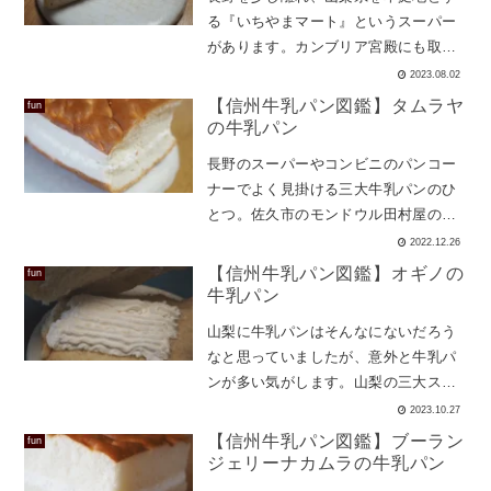
る『いちやまマート』というスーパー
があります。カンブリア宮殿にも取り
上げられたことのあるスーパーで、ユ
2023.08.02
ーザーの健康のことを第一に考えた品
【信州牛乳パン図鑑】タムラヤ
fun
揃えになっているそうです。いち...
の牛乳パン
長野のスーパーやコンビニのパンコー
ナーでよく見掛ける三大牛乳パンのひ
とつ。佐久市のモンドウル田村屋の牛
乳パンです。パッケージの種類はいく
2022.12.26
つかあり、これは『大』のよう。中の
【信州牛乳パン図鑑】オギノの
fun
サイズも確認できましたが(たぶ...
牛乳パン
山梨に牛乳パンはそんなにないだろう
なと思っていましたが、意外と牛乳パ
ンが多い気がします。山梨の三大スー
パー（勝手に言っています）、『いち
2023.10.27
やまマート』、『オギノ』、『アマノ
【信州牛乳パン図鑑】ブーラン
fun
パークス』のうち、いちやまマー...
ジェリーナカムラの牛乳パン