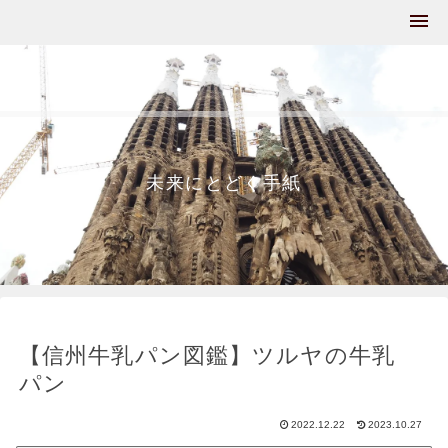
未来にとどく手紙
【信州牛乳パン図鑑】ツルヤの牛乳
パン
2022.12.22
2023.10.27