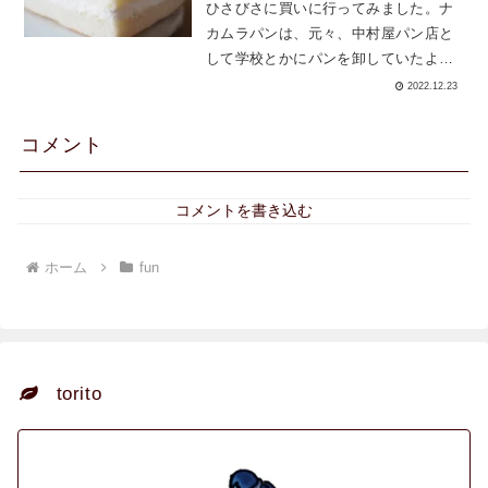
ひさびさに買いに行ってみました。ナ
カムラパンは、元々、中村屋パン店と
して学校とかにパンを卸していたよう
です。(となりの建物に看板が残ってい
2022.12.23
ましたが、今は取り壊されておうちに
変わっていました)在りし日の...
コメント
コメントを書き込む
ホーム
fun
torito