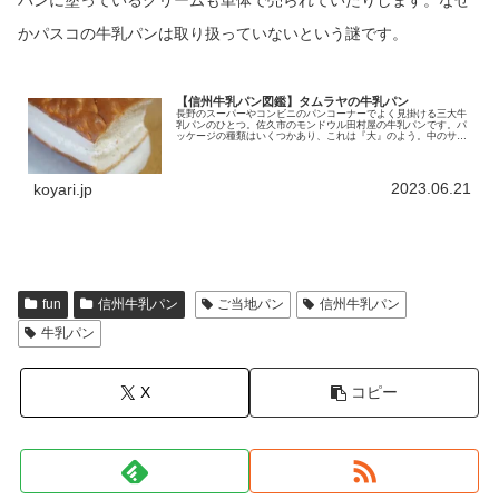
かパスコの牛乳パンは取り扱っていないという謎です。
【信州牛乳パン図鑑】タムラヤの牛乳パン
長野のスーパーやコンビニのパンコーナーでよく見掛ける三大牛
乳パンのひとつ。佐久市のモンドウル田村屋の牛乳パンです。パ
ッケージの種類はいくつかあり、これは『大』のよう。中のサイ
ズも確認できましたが(たぶん)中身は一緒。縦縞シャツのコック
さんの絵が特徴的です。絵といい、牛乳パンの文字といい、味が
あります...
2023.06.21
koyari.jp
fun
信州牛乳パン
ご当地パン
信州牛乳パン
牛乳パン
X
コピー