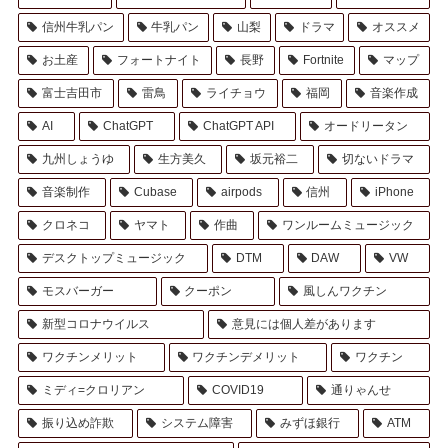
信州牛乳パン
牛乳パン
山梨
ドラマ
オススメ
お土産
フォートナイト
長野
Fortnite
マップ
富士吉田市
雷鳥
ライチョウ
福岡
音楽作成
AI
ChatGPT
ChatGPT API
オードリータン
九州しょうゆ
生方美久
坂元裕二
切ないドラマ
音楽制作
Cubase
airpods
信州
iPhone
クロネコ
ヤマト
作曲
ワンルームミュージック
デスクトップミュージック
DTM
DAW
VW
モスバーガー
クーポン
風しんワクチン
新型コロナウイルス
意見には個人差があります
ワクチンメリット
ワクチンデメリット
ワクチン
ミディ=クロリアン
COVID19
通りゃんせ
振り込め詐欺
システム障害
みずほ銀行
ATM